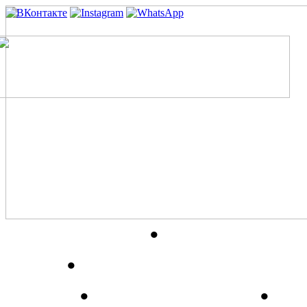
О витилиго
•
Препарат
гель
•
Диета и народные
ответ
•
Где купить?
•
Н