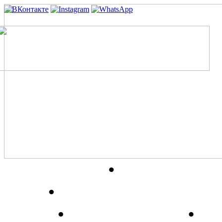
О витилиго
•
Препарат
гель
•
Диета и народные
ответ
•
Где купить?
•
Н